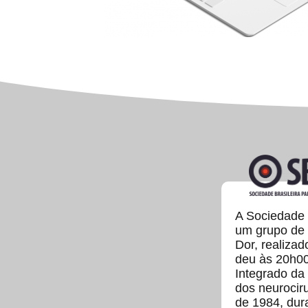
A Sociedade B
um grupo de 
Dor, realizad
deu às 20h00
Integrado da
dos neurocir
de 1984, dur