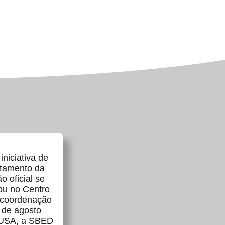
niciativa de
atamento da
 oficial se
ou no Centro
a coordenação
 de agosto
e-USA, a SBED