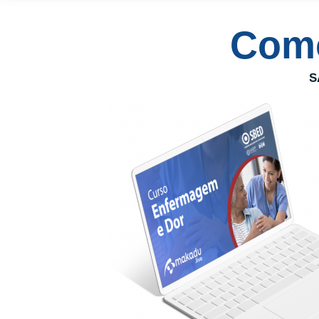
Como
S