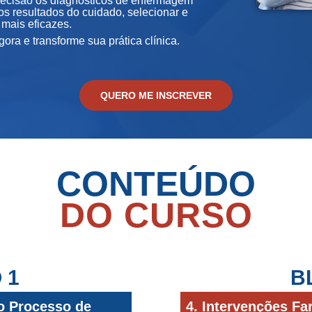
precisão os diagnósticos de enfermagem
os resultados do cuidado, selecionar e
mais eficazes.
ora e transforme sua prática clínica.
QUERO ME INSCREVER
CONTEÚDO
DO CURSO
 1
B
 o Processo de
4. Intervenções F