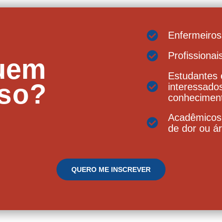
Enfermeiros
Profissionai
uem
Estudantes 
rso?
interessado
conheciment
Acadêmicos
de dor ou ár
QUERO ME INSCREVER