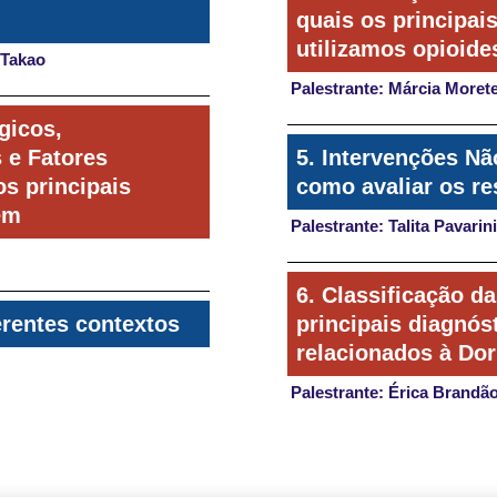
quais os principai
utilizamos opioide
 Takao
Palestrante: Márcia Moret
gicos,
s e Fatores
5. Intervenções N
s principais
como avaliar os re
em
Palestrante: Talita Pavarini
6. Classificação d
erentes contextos
principais diagnó
relacionados à Dor
Palestrante: Érica Brandã