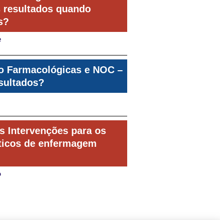
s resultados quando
s?
e
ão Farmacológicas e NOC –
sultados?
as Intervenções para os
sticos de enfermagem
o