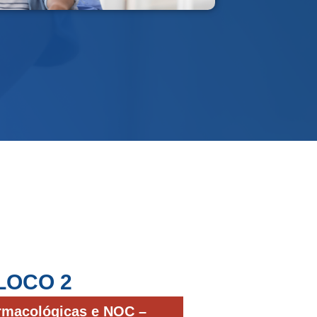
LOCO 2
armacológicas e NOC –