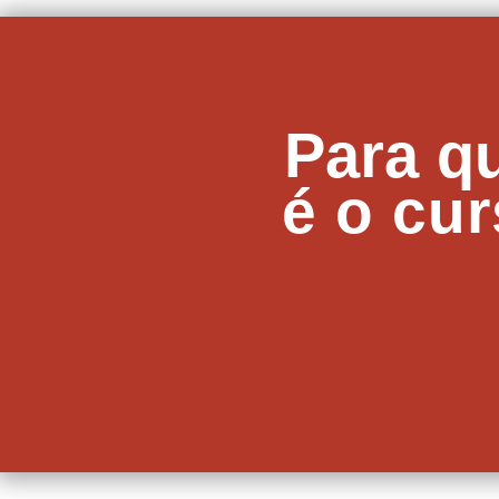
Para q
é o cu