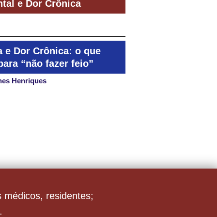
tal e Dor Crônica
a e Dor Crônica: o que
ara “não fazer feio”
nes Henriques
s médicos, residentes;
;