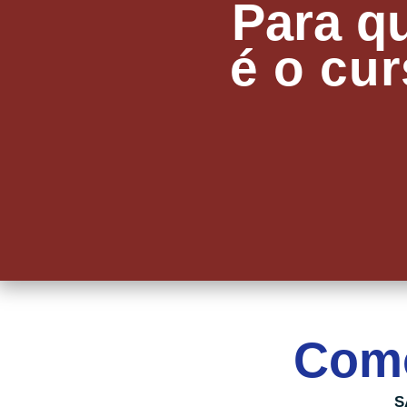
Para q
é o cu
Como
S