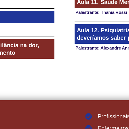
Aula 11. Saúde Men
Palestrante: Thania Rossi
Aula 12. Psiquiatri
deveríamos saber p
ilância na dor,
Palestrante: Alexandre An
imento
Profissionai
Enfermeiros