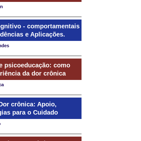
on
ognitivo - comportamentais
idências e Aplicações.
ndes
a e psicoeducação: como
riência da dor crônica
ca
Dor crônica: Apoio,
gias para o Cuidado
o