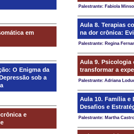
Palestrante: Fabiola Mins
Aula 8. Terapias c
somática em
na dor crônica: Ev
Palestrante: Regina Ferna
Aula 9. Psicologi
ção: O Enigma da
transformar a expe
 Depressão sob a
Palestrante: Adriana Lodu
ca
Aula 10. Família e 
Desafios e Estraté
 crônica e
Palestrante: Martha Castr
de