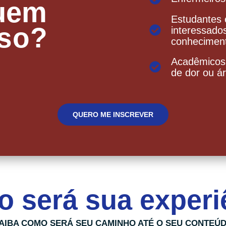
uem
Estudantes 
rso?
interessado
conheciment
Acadêmicos
de dor ou ár
QUERO ME INSCREVER
 será sua experi
AIBA COMO SERÁ SEU CAMINHO ATÉ O SEU CONTEÚ