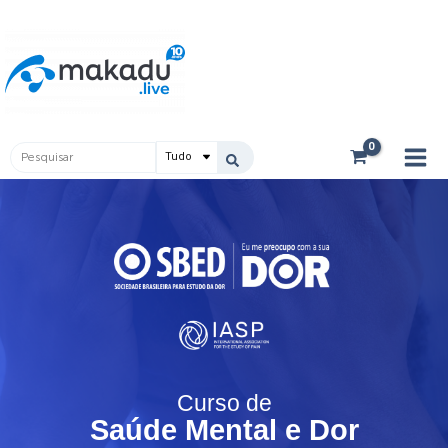
Ir
Main
para
Men
o
conteúdo
Pesquisar
...
Curso de
Saúde Mental e Dor