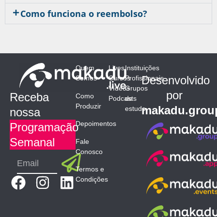
Como funciona o reembolso?
Quem
Lives
Instituições
Desenvolvido
Somos
Cursos
Profissionais
Vídeos
Grupos
por
Receba
Como
Podcasts
de
Produzir
makadu.grou
estudo
nossa
Depoimentos
Programação
Semanal
Fale
Conosco
Submit
Email
Termos e
F
I
L
Condições
a
n
i
c
s
n