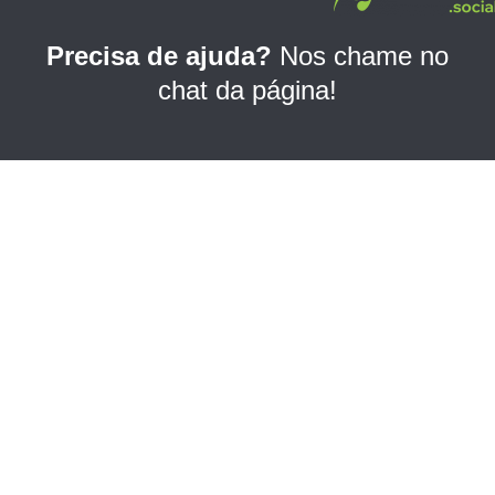
e
t
k
b
a
e
Precisa de ajuda?
Nos chame no
o
g
d
chat da página!
o
r
i
k
a
n
m