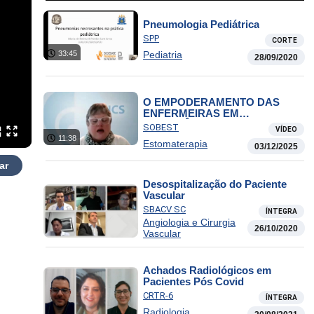
Pneumologia Pediátrica
SPP
CORTE
33:45
Pediatria
28/09/2020
O EMPODERAMENTO DAS
ENFERMEIRAS EM
CONTINÊNCIA
SOBEST
VÍDEO
11:38
Estomaterapia
03/12/2025
ar
Desospitalização do Paciente
Vascular
SBACV SC
ÍNTEGRA
Angiologia e Cirurgia
26/10/2020
Vascular
Achados Radiológicos em
Pacientes Pós Covid
CRTR-6
ÍNTEGRA
Radiologia