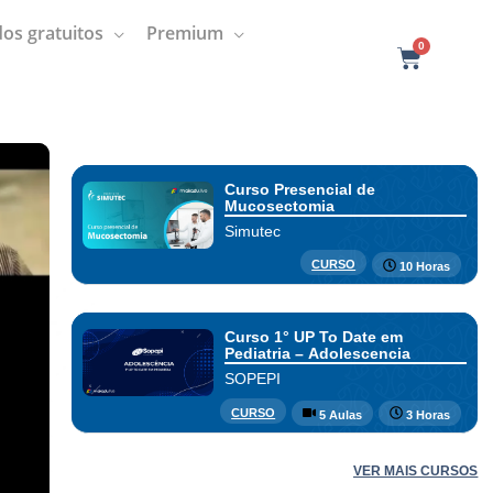
os gratuitos
Premium
0
C
a
r
t
Curso Presencial de
Mucosectomia
Simutec
CURSO
10 Horas
Curso 1° UP To Date em
Pediatria – Adolescencia
SOPEPI
CURSO
5 Aulas
3 Horas
VER MAIS CURSOS