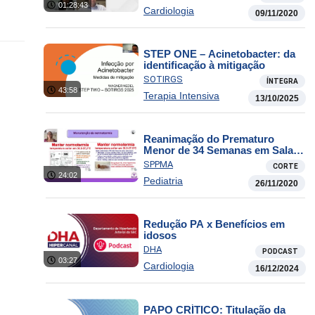
01:28:43
Cardiologia
09/11/2020
STEP ONE – Acinetobacter: da
identificação à mitigação
SOTIRGS
ÍNTEGRA
43:58
Terapia Intensiva
13/10/2025
Reanimação do Prematuro
Menor de 34 Semanas em Sala
de Parto
SPPMA
CORTE
24:02
Pediatria
26/11/2020
Redução PA x Benefícios em
idosos
DHA
PODCAST
03:27
Cardiologia
16/12/2024
PAPO CRÍTICO: Titulação da