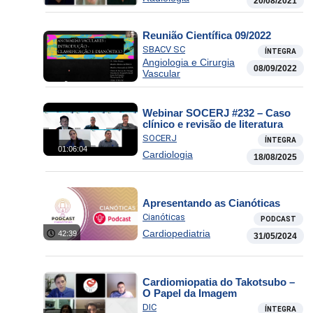
20/08/2021
Reunião Científica 09/2022
SBACV SC
ÍNTEGRA
Angiologia e Cirurgia
08/09/2022
Vascular
Webinar SOCERJ #232 – Caso
clínico e revisão de literatura
SOCERJ
ÍNTEGRA
01:06:04
Cardiologia
18/08/2025
Apresentando as Cianóticas
Cianóticas
PODCAST
Cardiopediatria
42:39
31/05/2024
Cardiomiopatia do Takotsubo –
O Papel da Imagem
DIC
ÍNTEGRA