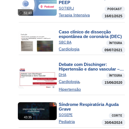
PEEP
SOTIERJ
PODCAST
51:43
Terapia Intensiva
16/01/2025
Caso clínico de dissecção
espontânea de coronária (DEC)
SBC BA
ÍNTEGRA
Cardiologia
09/07/2021
Debate com Dischinger:
Hipertensão e dano vascular –
Parte 1
DHA
ÍNTEGRA
,
Cardiologia
15/06/2020
Hipertensão
Síndrome Respiratória Aguda
Grave
SOSEPE
CORTE
43:35
Pediatria
30/04/2024