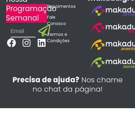
Depoimentos
Programação
Semanal
Fale
Conosco
Submit
Email
Termos e
F
I
L
Condições
a
n
i
c
s
n
e
t
k
b
a
e
Precisa de ajuda?
Nos chame
o
g
d
no chat da página!
o
r
i
k
a
n
m