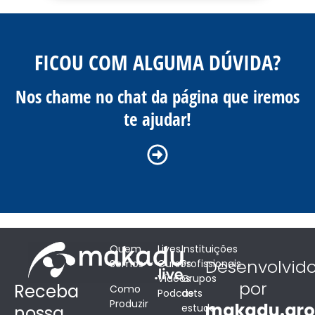
FICOU COM ALGUMA DÚVIDA?
Nos chame no chat da página que iremos
te ajudar!
Quem
Lives
Instituições
Desenvolvid
Somos
Cursos
Profissionais
Vídeos
Grupos
por
Receba
Como
Podcasts
de
Produzir
makadu.gr
estudo
nossa