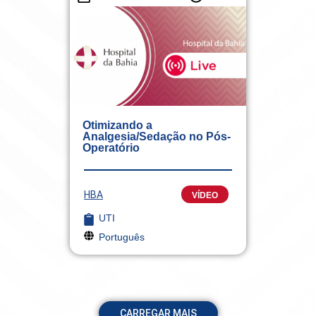
Otimizando a
Analgesia/Sedação no Pós-
Operatório
HBA
VÍDEO
UTI
Português
CARREGAR MAIS