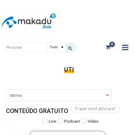
Ir
Main
para
Men
o
conteúdo
Pesquisar
...
UTI
CONTEÚDO GRATUITO
Live
Podcast
Vídeo