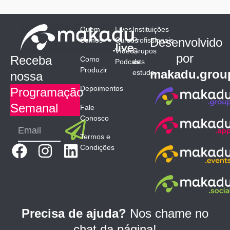
tela
se
Quem
Lives
Instituições
necessário
Desenvolvido
Somos
Cursos
Profissionais
Vídeos
Grupos
por
Receba
Como
Podcasts
de
Produzir
makadu.grou
estudo
nossa
Depoimentos
Programação
Semanal
Fale
Conosco
Submit
Email
Termos e
F
I
L
Condições
a
n
i
c
s
n
e
t
k
b
a
e
Precisa de ajuda?
Nos chame no
o
g
d
chat da página!