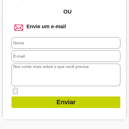
OU
Envie um e-mail
E-
mail
Mensagem
Adicione
aqui
Enviar
arquivos
como
prints
de