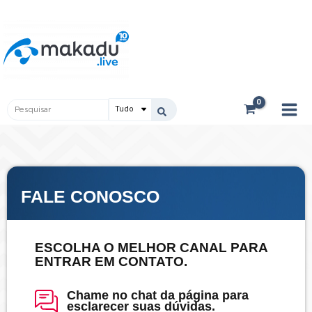
Ir
Main
para
Men
o
conteúdo
Pesquisar
...
FALE CONOSCO
ESCOLHA O MELHOR CANAL PARA
ENTRAR EM CONTATO.
Chame no chat da página para
esclarecer suas dúvidas.