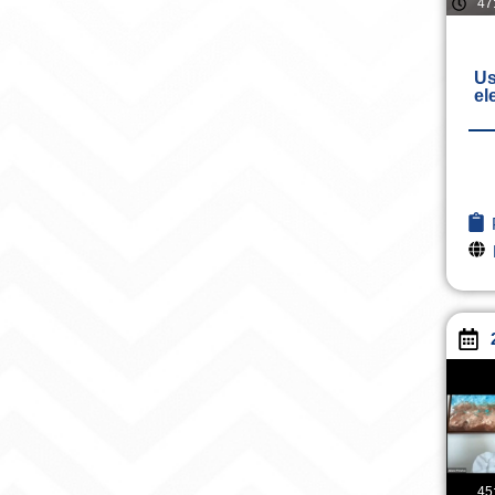
47
Us
el
45