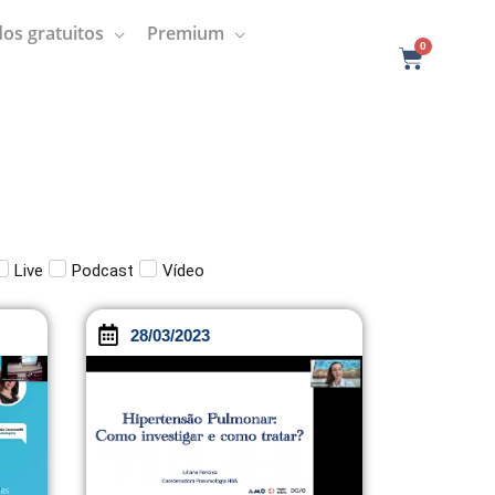
os gratuitos
Premium
0
C
a
r
t
Live
Podcast
Vídeo
28/03/2023