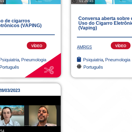
:01
01:20:45
Conversa aberta sobre 
o de cigarros
Uso do Cigarro Eletrôn
etrônicos (VAPING)
(Vaping)
VÍDEO
VÍDEO
AMRIGS
Psiquiatria
,
Pneumologia
Psiquiatria
,
Pneumologia
Português
Português
28/03/2023
:54