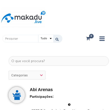
Ir
Main
para
Men
o
conteúdo
Pesquisar
...
Abi Arenas
Participações: