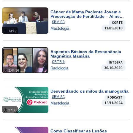
Câncer de Mama Paciente Jovem e
Preservação de Fertilidade – Aline
Rocha
SBM SC
CORTE
Mastologia
11/05/2018
13:12
Aspectos Básicos da Ressonância
Magnética Mamária
CRTR-6
ÍNTEGRA
Radiologia
30/10/2020
1:44:36
Desvendando os mitos da mamografia
SBM SC
PODCAST
Mastologia
13/11/2024
27:36
Como Classificar as Lesões