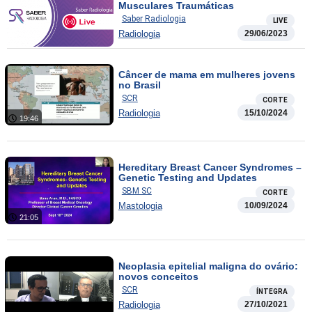
Musculares Traumáticas
Saber Radiologia
LIVE
Radiologia
29/06/2023
Câncer de mama em mulheres jovens
no Brasil
SCR
CORTE
Radiologia
15/10/2024
19:46
Hereditary Breast Cancer Syndromes –
Genetic Testing and Updates
SBM SC
CORTE
Mastologia
10/09/2024
21:05
Neoplasia epitelial maligna do ovário:
novos conceitos
SCR
ÍNTEGRA
Radiologia
27/10/2021