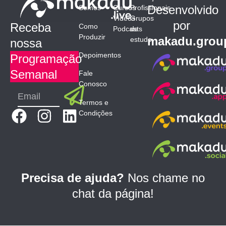
Desenvolvido
Somos
Cursos
Profissionais
Vídeos
Grupos
por
Receba
Como
Podcasts
de
Produzir
makadu.grou
estudo
nossa
Depoimentos
Programação
Semanal
Fale
Conosco
Submit
Email
Termos e
F
I
L
Condições
a
n
i
c
s
n
e
t
k
b
a
e
Precisa de ajuda?
Nos chame no
o
g
d
chat da página!
o
r
i
k
a
n