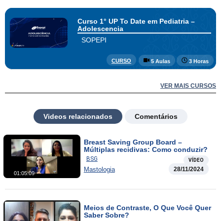
Curso 1° UP To Date em Pediatria –
Adolescencia
SOPEPI
CURSO
5 Aulas
3 Horas
VER MAIS CURSOS
Videos relacionados
Comentários
Breast Saving Group Board –
Múltiplas recidivas: Como conduzir?
BSG
VÍDEO
Mastologia
28/11/2024
01:05:09
Meios de Contraste, O Que Você Quer
Saber Sobre?