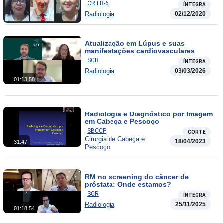
CRTR-6
ÍNTEGRA
Radiologia
02/12/2020
Atualização em Lúpus e suas
manifestações cardiovasculares
SCR
ÍNTEGRA
Radiologia
03/03/2026
01:13:58
Radiologia e Diagnóstico por Imagem
em Cabeça e Pescoço
SBCCP
CORTE
Cirurgia de Cabeça e
18/04/2023
31:47
Pescoço
RM no screening do câncer de
próstata: Onde estamos?
SCR
ÍNTEGRA
Radiologia
25/11/2025
01:18:54