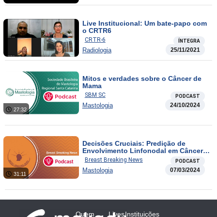
Live Institucional: Um bate-papo com
o CRTR6
CRTR-6
ÍNTEGRA
Radiologia
25/11/2021
Mitos e verdades sobre o Câncer de
Mama
SBM SC
PODCAST
Mastologia
24/10/2024
27:32
Decisões Cruciais: Predição de
Envolvimento Linfonodal em Câncer
de Mama HER2+ cT1cN0
Breast Breaking News
PODCAST
Mastologia
07/03/2024
31:11
Quem
Lives
Instituições