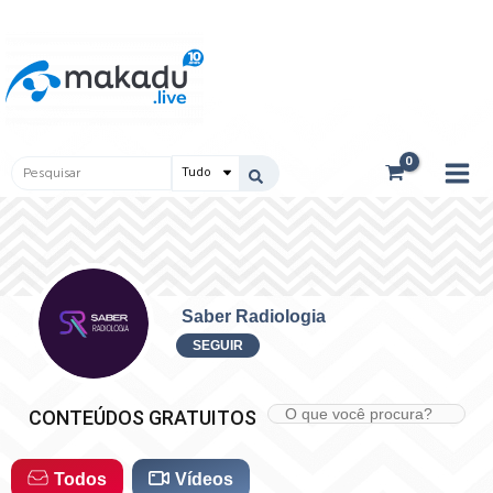
Ir
Main
para
Men
o
conteúdo
Pesquisar
...
Saber Radiologia
SEGUIR
CONTEÚDOS GRATUITOS
Todos
Vídeos