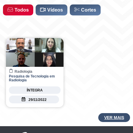
r
o
a
k
Todos
Vídeos
Cortes
m
Radiologia
Pesquisa de Tecnologia em
Radiologia
ÍNTEGRA
29/11/2022
VER MAIS