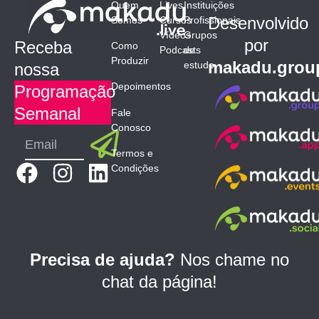
Quem
Lives
Instituições
Desenvolvido
Somos
Cursos
Profissionais
Vídeos
Grupos
por
Receba
Como
Podcasts
de
Produzir
makadu.grou
estudo
nossa
Depoimentos
Programação
Semanal
Fale
Conosco
Submit
Email
Termos e
F
I
L
Condições
a
n
i
c
s
n
e
t
k
b
a
e
Precisa de ajuda?
Nos chame no
o
g
d
chat da página!
o
r
i