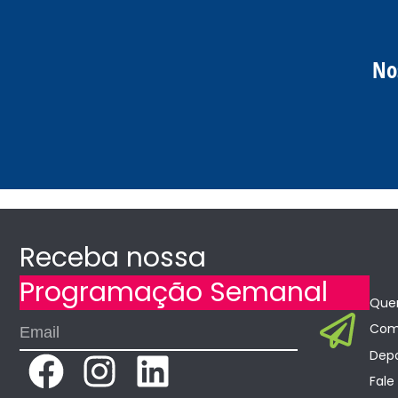
No
Receba nossa
Programação Semanal
Que
Sub
Email
Como
Dep
F
I
L
Fale