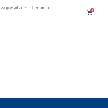
os gratuitos
Premium
0
C
a
r
t