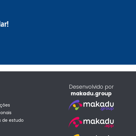
ar!
Desenvolvido por
makadu.group
ições
ionais
 de estudo