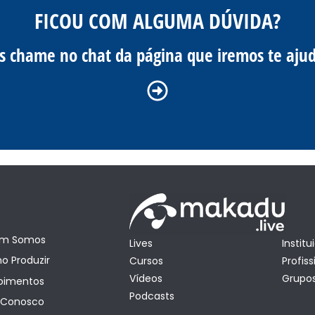
FICOU COM ALGUMA DÚVIDA?
s chame no chat da página que iremos te ajud
m Somos
Lives
Institu
mit
 Produzir
Cursos
Profiss
Vídeos
Grupos
oimentos
Podcasts
 Conosco