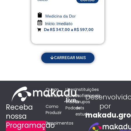
Medicina da Dor
Início:
Imediato
De R$ 347,00 a R$ 597,00
CARREGAR MAIS
Quem
Lives
Instituições
Desenvolvid
Somos
Cursos
Profissionais
Vídeos
Grupos
por
Receba
Como
Podcasts
de
Produzir
makadu.gr
estudo
nossa
Depoimentos
Programação