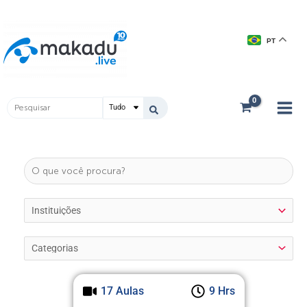
Ir
Main
para
Men
o
PT
conteúdo
Pesquisar
...
17 Aulas
9 Hrs