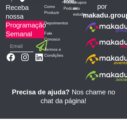
Vídeos
Grupos
por
Receba
Como
Podcasts
de
Produzir
makadu.grou
estudo
nossa
Depoimentos
Programação
Semanal
Fale
Conosco
Submit
Email
Termos e
F
I
L
Condições
a
n
i
c
s
n
e
t
k
b
a
e
Precisa de ajuda?
Nos chame no
o
g
d
chat da página!
o
r
i
k
a
n
m