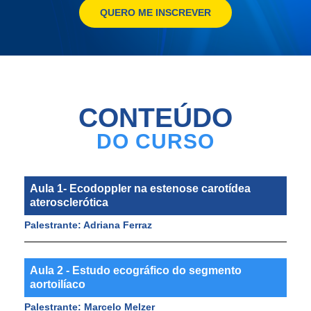
QUERO ME INSCREVER
CONTEÚDO
DO CURSO
Aula 1- Ecodoppler na estenose carotídea
aterosclerótica
Palestrante: Adriana Ferraz
Aula 2 - Estudo ecográfico do segmento
aortoilíaco
Palestrante: Marcelo Melzer