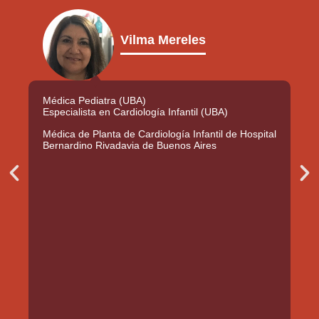
Vilma Mereles
Médica Pediatra (UBA)
Med
Especialista en Cardiología Infantil (UBA)
Med
Hos
Médica de Planta de Cardiología Infantil de Hospital
Fet
Bernardino Rivadavia de Buenos Aires
Med
Ge
P
N
r
e
e
x
v
t