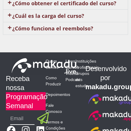
¿Cómo obtener el certificado del curso?
¿Cuál es la carga del curso?
¿Cómo funciona el reembolso?
Quem
Lives
Instituições
Desenvolvido
Somos
Cursos
Profissionais
Vídeos
Grupos
por
Receba
Como
Podcasts
de
Produzir
makadu.grou
estudo
nossa
Depoimentos
Programação
Semanal
Fale
Conosco
Submit
Email
Termos e
F
I
L
Condições