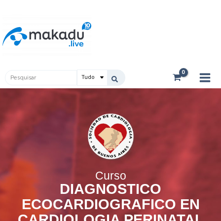
Ir
Main
para
Men
o
conteúdo
Pesquisar
...
Curso
DIAGNOSTICO
ECOCARDIOGRAFICO EN
CARDIOLOGIA PERINATAL