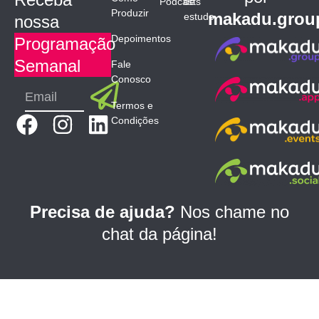
Podcasts
de
Produzir
makadu.grou
estudo
nossa
Depoimentos
Programação
Semanal
Fale
Conosco
Submit
Email
Termos e
F
I
L
Condições
a
n
i
c
s
n
e
t
k
b
a
e
Precisa de ajuda?
Nos chame no
o
g
d
chat da página!
o
r
i
k
a
n
m