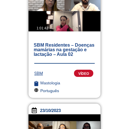
1:01:42
SBM Residentes – Doenças
mamárias na gestação e
lactação – Aula 02
SBM
VÍDEO
Mastologia
Português
23/10/2023