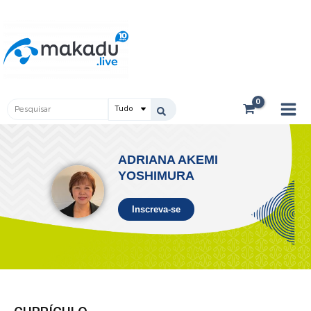
Ir
Main
para
Men
o
conteúdo
Pesquisar
...
ADRIANA AKEMI
YOSHIMURA
Inscreva-se