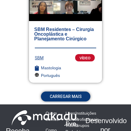
SBM Residentes – Cirurgia
Oncoplástica e
Planejamento Cirúrgico
SBM
VÍDEO
Mastologia
Português
CARREGAR MAIS
Quem
Lives
Instituições
Desenvolvido
Somos
Cursos
Profissionais
Vídeos
Grupos
por
Receba
Como