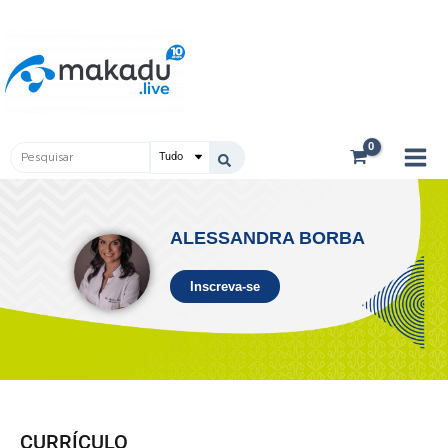
Ir
Main
para
Men
o
conteúdo
Pesquisar
...
ALESSANDRA BORBA
Inscreva-se
CURRÍCULO