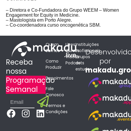
– Diretora e Co-Fundadora do Grupo WEEM – Women
Engagement for Equity in Medicine.
– Mastologista em Porto Alegre.
– Co-coordenadora curso oncogenética SBM.
Quem
Lives
Instituições
Desenvolvid
Somos
Cursos
Profissionais
Vídeos
Grupos
por
Receba
Como
Podcasts
de
Produzir
makadu.gr
estudo
nossa
Depoimentos
Programação
Semanal
Fale
Conosco
Submit
Email
Termos e
F
I
L
Condições
a
n
i
c
s
n