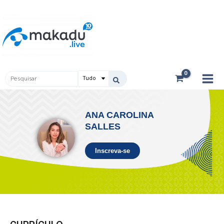
Ir
Main
para
Men
o
conteúdo
Pesquisar
...
ANA CAROLINA
SALLES
Inscreva-se