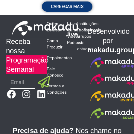
CARREGAR MAIS
Quem
Lives
Instituições
Desenvolvido
Somos
Cursos
Profissionais
Vídeos
Grupos
por
Receba
Como
Podcasts
de
Produzir
makadu.grou
estudo
nossa
Depoimentos
Programação
Semanal
Fale
Conosco
Submit
Email
Termos e
F
I
L
Condições
a
n
i
c
s
n
e
t
k
b
a
e
Precisa de ajuda?
Nos chame no