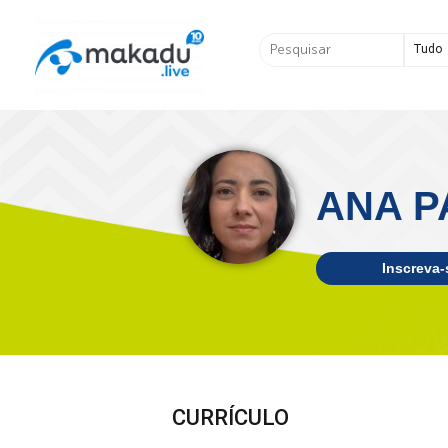
Ir
para
Pesquisar
o
...
conteúdo
ANA P
Inscreva-
CURRÍCULO