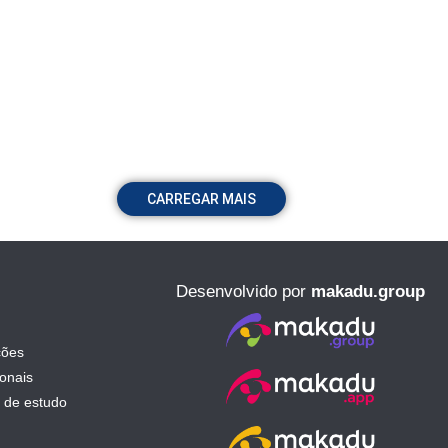
CARREGAR MAIS
Desenvolvido por
makadu.group
ções
ionais
 de estudo