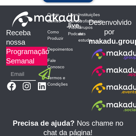
Quem
Lives
Instituições
Desenvolvido
Somos
Cursos
Profissionais
Vídeos
Grupos
por
Receba
Como
Podcasts
de
Produzir
makadu.grou
estudo
nossa
Depoimentos
Programação
Semanal
Fale
Conosco
Submit
Email
Termos e
F
I
L
Condições
a
n
i
c
s
n
e
t
k
b
a
e
Precisa de ajuda?
Nos chame no
o
g
d
chat da página!