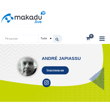
Ir
Main
para
Men
o
conteúdo
Pesquisar
...
ANDRÉ JAPIASSU
Inscreva-se