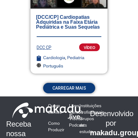
[DCC/CP] Cardiopatias
Adquiridas na Faixa Etária
Pediátrica e Suas Sequelas
DCC CP
VÍDEO
Cardiologia
,
Pediatria
Português
CARREGAR MAIS
Quem
Lives
Instituições
Desenvolvido
Somos
Cursos
Profissionais
Vídeos
Grupos
por
Receba
Como
Podcasts
de
Produzir
makadu.grou
estudo
nossa