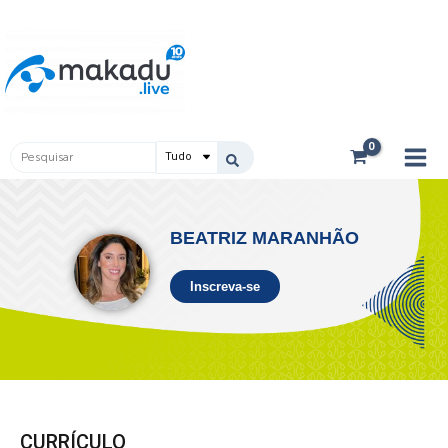
Ir
Main
para
Men
o
conteúdo
Pesquisar
...
BEATRIZ MARANHÃO
Inscreva-se
CURRÍCULO