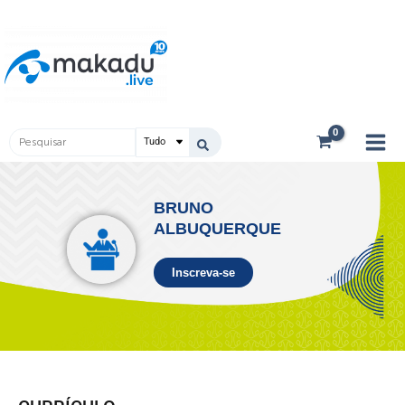
Ir
Main
para
Men
o
conteúdo
Pesquisar
...
BRUNO
ALBUQUERQUE
Inscreva-se