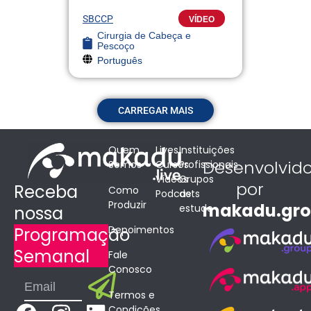
SBCCP
VÍDEO
Cirurgia de Cabeça e
Pescoço
Português
CARREGAR MAIS
Quem
Lives
Instituições
Desenvolvid
Somos
Cursos
Profissionais
Vídeos
Grupos
por
Receba
Como
Podcasts
de
Produzir
makadu.gr
estudo
nossa
Depoimentos
Programação
Semanal
Fale
Conosco
Submit
Email
Termos e
Condições