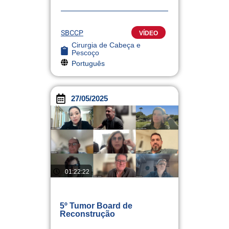
SBCCP
VÍDEO
Cirurgia de Cabeça e
Pescoço
Português
27/05/2025
01:22:22
5º Tumor Board de
Reconstrução