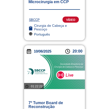
Microcirurgia em CCP
SBCCP
VÍDEO
Cirurgia de Cabeça e
Pescoço
Português
10/06/2025
20:00
01:22:22
7º Tumor Board de
Reconstrução