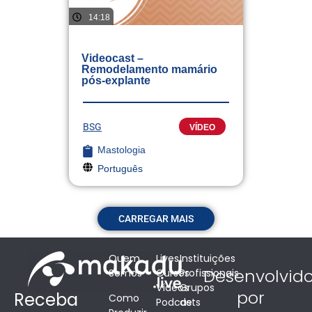
14:18
Videocast –
Remodelamento mamário
pós-explante
BSG
VÍDEO
Mastologia
Português
CARREGAR MAIS
Quem
Lives
Instituições
Desenvolvid
Somos
Cursos
Profissionais
Vídeos
Grupos
por
Receba
Como
Podcasts
de