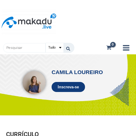
Ir
Main
para
Men
o
conteúdo
Pesquisar
...
CAMILA LOUREIRO
Inscreva-se
CURRÍCULO