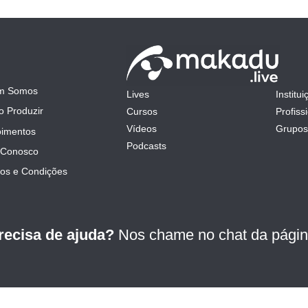
m Somos
Lives
Institui
mit
 Produzir
Cursos
Profiss
Vídeos
Grupos
imentos
Podcasts
 Conosco
os e Condições
recisa de ajuda?
Nos chame no chat da págin