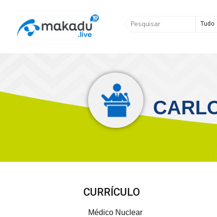
Ir
para
Pesquisar
o
...
conteúdo
CARLO
CURRÍCULO
Médico Nuclear