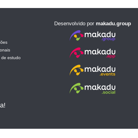
Desenvolvido por
makadu.group
ções
ionais
 de estudo
a!