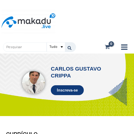
Ir
Main
para
Men
o
conteúdo
Pesquisar
...
CARLOS GUSTAVO
CRIPPA
Inscreva-se