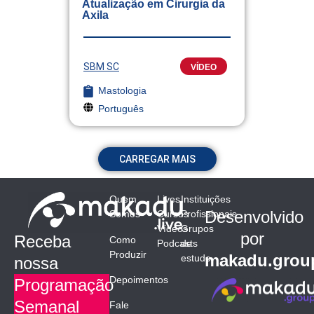
Atualização em Cirurgia da
Axila
SBM SC
VÍDEO
Mastologia
Português
CARREGAR MAIS
Quem
Lives
Instituições
Desenvolvido
Somos
Cursos
Profissionais
Vídeos
Grupos
por
Receba
Como
Podcasts
de
Produzir
makadu.grou
estudo
nossa
Depoimentos
Programação
Semanal
Fale