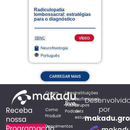
Radiculopatia
lombossacral: estratégias
para o diagnóstico
SBNC
VÍDEO
Neurofisiologia
Português
CARREGAR MAIS
Quem
Lives
Instituições
Desenvolvid
Somos
Cursos
Profissionais
Vídeos
Grupos
por
Receba
Como
Podcasts
de
Produzir
makadu.gr
estudo
nossa
Depoimentos
Programação