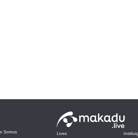
m Somos
Lives
Institui