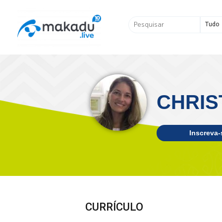
Ir
para
Pesquisar
o
...
conteúdo
CHRIS
Inscreva-
CURRÍCULO