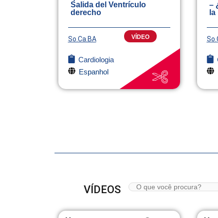
Salida del Ventrículo
– 
derecho
la
VÍDEO
So.Ca.BA
So.
Cardiologia
Espanhol
VÍDEOS