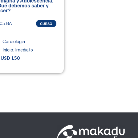
diatría y Adolescencia.
ué debemos saber y
cer?
Ca.BA
CURSO
Cardiologia
Início:
Imediato
USD 150