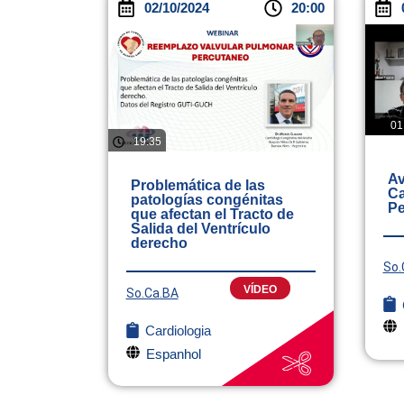
02/10/2024
20:00
01
19:35
Av
Problemática de las
Ca
patologías congénitas
Pe
que afectan el Tracto de
Salida del Ventrículo
derecho
So.
VÍDEO
So.Ca.BA
Cardiologia
Espanhol