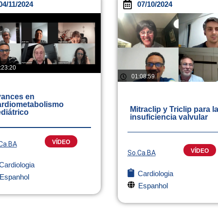
04/11/2024
07/10/2024
:23:20
01:08:59
ances en
rdiometabolismo
Mitraclip y Triclip para l
diátrico
insuficiencia valvular
VÍDEO
Ca.BA
VÍDEO
So.Ca.BA
Cardiologia
Cardiologia
Espanhol
Espanhol