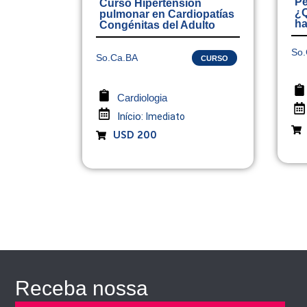
Pe
Curso Hipertensión
¿Q
pulmonar en Cardiopatías
ha
Congénitas del Adulto
So.
So.Ca.BA
CURSO
Cardiologia
Início:
Imediato
USD 200
Receba nossa