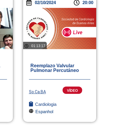
02/10/2024
20:00
01:13:17
a
Reemplazo Valvular
Pulmonar Percutáneo
VÍDEO
So.Ca.BA
Cardiologia
Espanhol