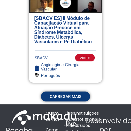
[SBACV ES] II Módulo de
Capacitação Virtual para
Atuação Precoce em
Síndrome Metabólica,
Diabetes, Úlceras
Vasculares e Pé Diabético
SBACV
VÍDEO
Angiologia e Cirurgia
Vascular
Português
CARREGAR MAIS
Quem
Lives
Instituições
Desenvolvid
Somos
Cursos
Profissionais
Vídeos
Grupos
por
Receba
Como