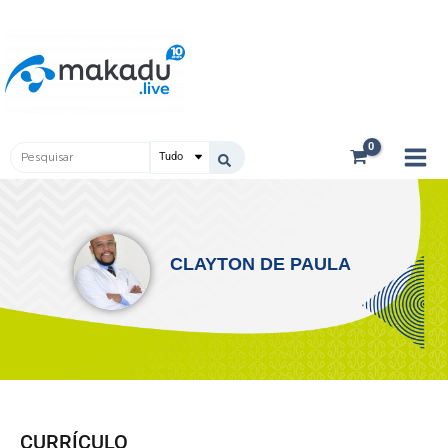
Ir
Main
para
Men
o
conteúdo
Pesquisar
...
CLAYTON DE PAULA
CURRÍCULO