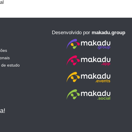
al
Desenvolvido por
makadu.group
ções
ionais
 de estudo
a!