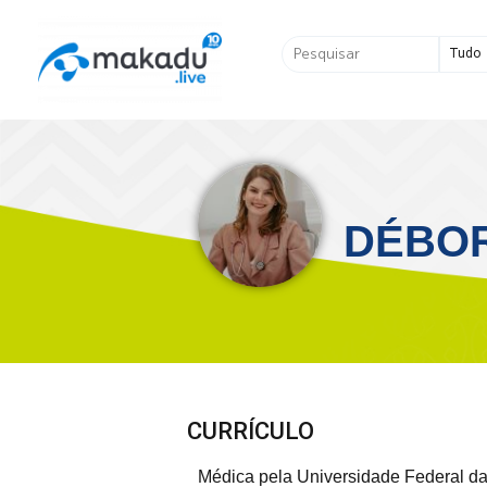
Ir
para
Pesquisar
o
...
conteúdo
DÉBO
CURRÍCULO
Médica pela Universidade Federal da 