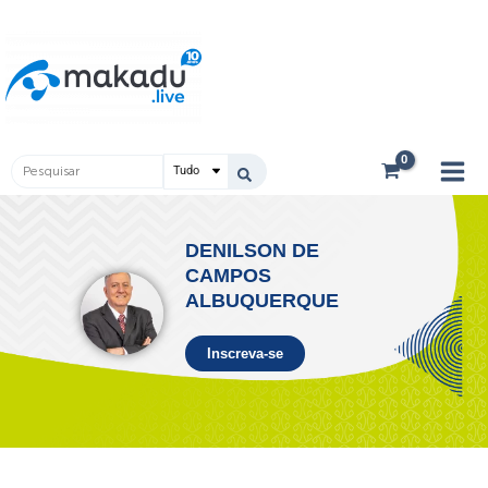
Ir
Main
para
Men
o
conteúdo
Pesquisar
...
DENILSON DE
CAMPOS
ALBUQUERQUE
Inscreva-se