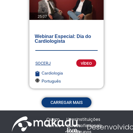
25:07
Webinar Especial: Dia do
Cardiologista
SOCERJ
VÍDEO
Cardiologia
Português
CARREGAR MAIS
Quem
Lives
Instituições
Desenvolvid
Somos
Cursos
Profissionais
Vídeos
Grupos