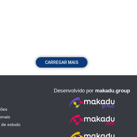
CARREGAR MAIS
Desenvolvido por
makadu.group
ções
ionais
 de estudo