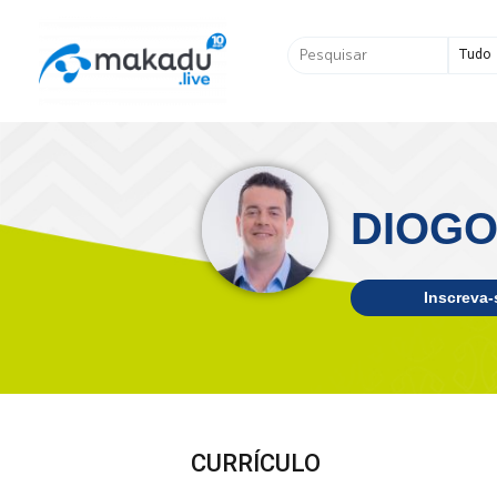
Ir
para
Pesquisar
o
...
conteúdo
DIOGO
Inscreva-
CURRÍCULO