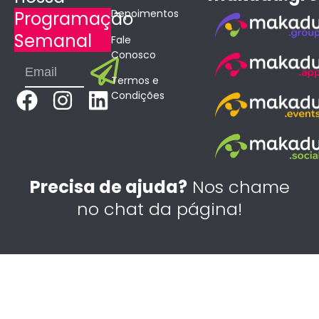
Depoimentos
Programação
Semanal
Fale
Conosco
Submit
Email
Termos e
F
I
L
Condições
a
n
i
c
s
n
e
t
k
b
a
e
Precisa de ajuda?
Nos chame
o
g
d
no chat da página!
o
r
i
k
a
n
m