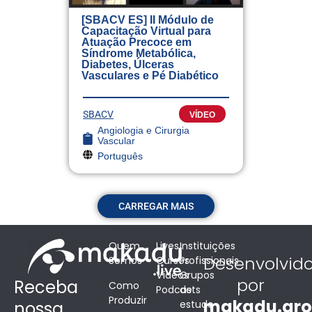
[SBACV ES] II Módulo de
Capacitação Virtual para
Atuação Precoce em
Síndrome Metabólica,
Diabetes, Úlceras
Vasculares e Pé Diabético
SBACV
VÍDEO
Angiologia e Cirurgia
Vascular
Português
CARREGAR MAIS
Quem
Lives
Instituições
Desenvolvid
Somos
Cursos
Profissionais
Vídeos
Grupos
por
Receba
Como
Podcasts
de
Produzir
makadu.gr
estudo
nossa