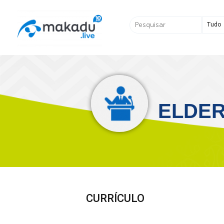
Ir
para
Pesquisar
o
...
conteúdo
ELDER
CURRÍCULO