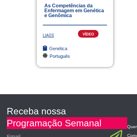
As Competências da
Enfermagem em Genética
e Genômica
VÍDEO
LIAGS
Genética
Português
Receba nossa
Programação Semanal
Que
Sub
Email
Como