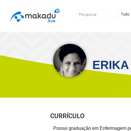
Ir
para
Pesquisar
o
...
conteúdo
ERIKA
CURRÍCULO
Possui graduação em Enfermagem pe