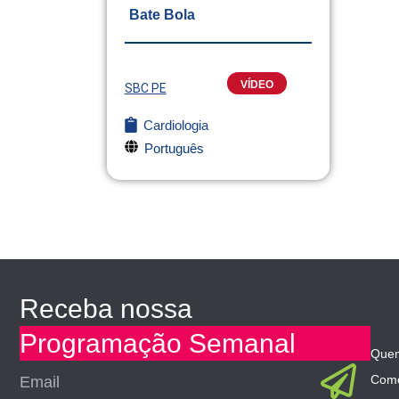
Bate Bola
VÍDEO
SBC PE
Cardiologia
Português
Receba nossa
Programação Semanal
Que
Sub
Email
Como