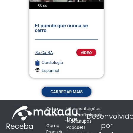
56:44
El puente que nunca se
cerro
So.Ca.BA
VÍDEO
Cardiologia
Espanhol
CARREGAR MAIS
Quem
Lives
Instituições
Desenvolvid
Somos
Cursos
Profissionais
Vídeos
Grupos
por
Receba
Como
Podcasts
de
Produzir