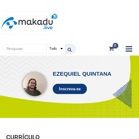
Ir
Main
para
Men
o
conteúdo
Pesquisar
...
EZEQUIEL QUINTANA
Inscreva-se
CURRÍCULO