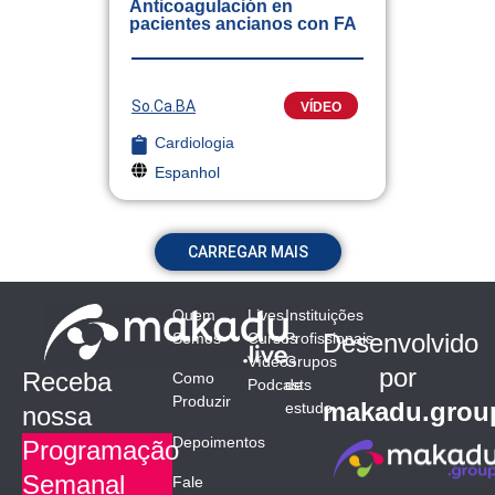
Anticoagulación en
pacientes ancianos con FA
So.Ca.BA
VÍDEO
Cardiologia
Espanhol
CARREGAR MAIS
Quem
Lives
Instituições
Desenvolvido
Somos
Cursos
Profissionais
Vídeos
Grupos
por
Receba
Como
Podcasts
de
Produzir
makadu.grou
estudo
nossa
Depoimentos
Programação
Semanal
Fale