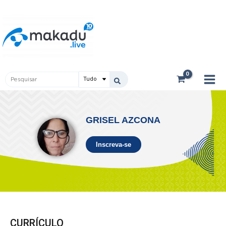
Ir
Main
para
Men
o
conteúdo
Pesquisar
...
GRISEL AZCONA
Inscreva-se
CURRÍCULO