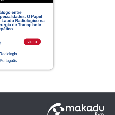
:15
álogo entre
pecialidades: O Papel
 Laudo Radiológico na
rurgia de Transplante
pático
VÍDEO
R
Radiologia
Português