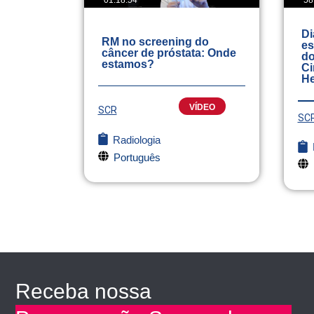
01:18:54
58
Di
RM no screening do
es
câncer de próstata: Onde
do
estamos?
Ci
He
VÍDEO
SCR
SC
Radiologia
Português
Receba nossa