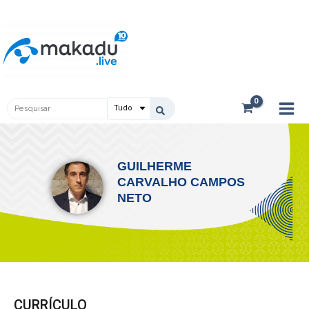
Ir
Main
para
Men
o
conteúdo
Pesquisar
...
GUILHERME
CARVALHO CAMPOS
NETO
CURRÍCULO