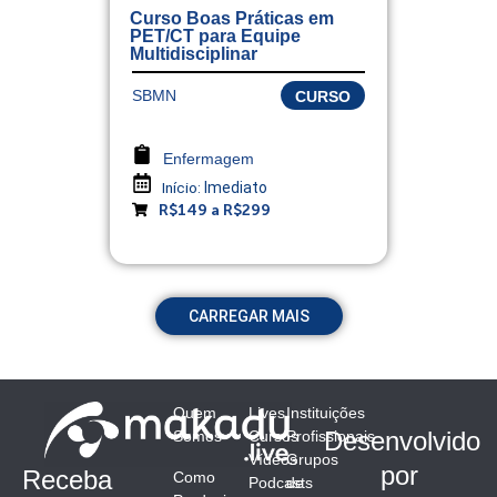
Curso Boas Práticas em
PET/CT para Equipe
Multidisciplinar
SBMN
CURSO
Enfermagem
Início:
Imediato
R$149 a R$299
CARREGAR MAIS
Quem
Lives
Instituições
Desenvolvido
Somos
Cursos
Profissionais
Vídeos
Grupos
por
Receba
Como
Podcasts
de