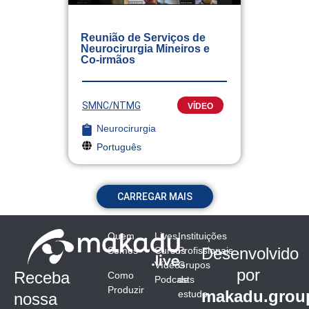
Reunião de Serviços de
Neurocirurgia Mineiros e
Co-irmãos
SMNC/NTMG
VÍDEO
Neurocirurgia
Português
CARREGAR MAIS
Quem
Lives
Instituições
Desenvolvido
Somos
Cursos
Profissionais
Vídeos
Grupos
por
Receba
Como
Podcasts
de
Produzir
makadu.grou
estudo
nossa