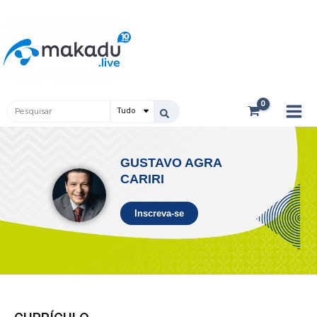
Ir
Main
para
Men
o
conteúdo
Pesquisar
...
GUSTAVO AGRA
CARIRI
Inscreva-se