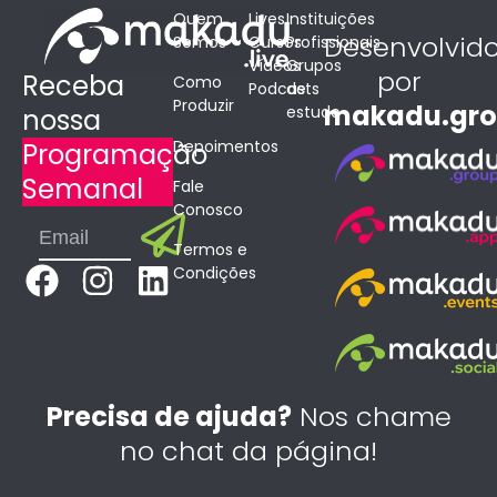
Quem
Lives
Instituições
Desenvolvid
Somos
Cursos
Profissionais
Vídeos
Grupos
por
Receba
Como
Podcasts
de
Produzir
makadu.gr
estudo
nossa
Depoimentos
Programação
Semanal
Fale
Conosco
Submit
Email
Termos e
F
I
L
Condições
a
n
i
c
s
n
e
t
k
b
a
e
Precisa de ajuda?
Nos chame
o
g
d
no chat da página!
o
r
i