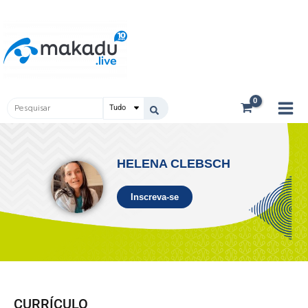
Ir
Main
para
Men
o
conteúdo
Pesquisar
...
HELENA CLEBSCH
Inscreva-se
CURRÍCULO