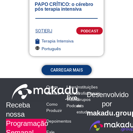
PAPO CRÍTICO: o cérebro
pós terapia intensiva
SOTIERJ
PODCAST
Terapia Intensiva
Português
CARREGAR MAIS
Quem
Lives
Instituições
Desenvolvido
Somos
Cursos
Profissionais
Vídeos
Grupos
por
Receba
Como
Podcasts
de
Produzir
makadu.grou
estudo
nossa
Depoimentos
Programação
Semanal
Fale