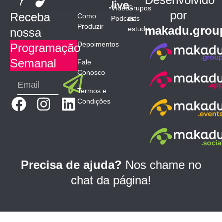
Vídeos
Grupos
por
Receba
Como
Podcasts
de
Produzir
makadu.grou
estudo
nossa
Depoimentos
Programação
Semanal
Fale
Conosco
Submit
Email
Termos e
F
I
L
Condições
a
n
i
c
s
n
e
t
k
b
a
e
Precisa de ajuda?
Nos chame no
o
g
d
chat da página!
o
r
i
k
a
n