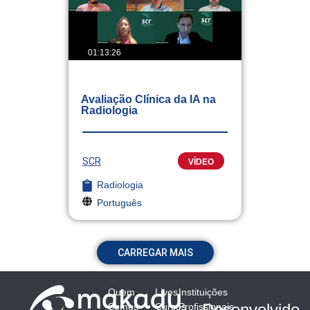
01:13:26
Avaliação Clínica da IA na
Radiologia
SCR
VÍDEO
Radiologia
Português
CARREGAR MAIS
Quem
Lives
Instituições
Desenvolvido
Somos
Cursos
Profissionais