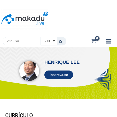
Ir
Main
para
Men
o
conteúdo
Pesquisar
...
HENRIQUE LEE
Inscreva-se
CURRÍCULO