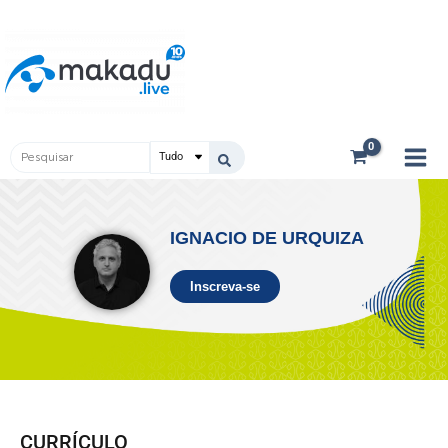
Ir
Main
para
Men
o
conteúdo
Pesquisar
...
IGNACIO DE URQUIZA
Inscreva-se
CURRÍCULO