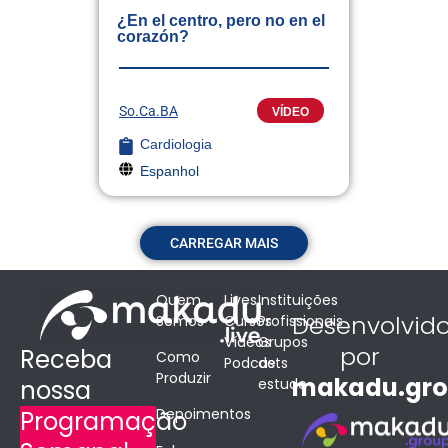
¿En el centro, pero no en el
corazón?
So.Ca.BA
VÍDEO
Cardiologia
Espanhol
CARREGAR MAIS
Quem
Lives
Instituições
Desenvolvid
Somos
Cursos
Profissionais
Vídeos
Grupos
por
Receba
Como
Podcasts
de
Produzir
makadu.gr
estudo
nossa
Depoimentos
Programação