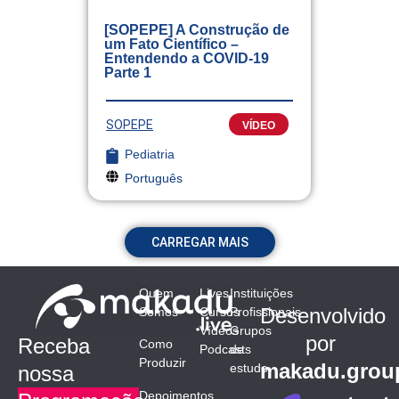
[SOPEPE] A Construção de
um Fato Científico –
Entendendo a COVID-19
Parte 1
SOPEPE
VÍDEO
Pediatria
Português
CARREGAR MAIS
Quem
Lives
Instituições
Desenvolvido
Somos
Cursos
Profissionais
Vídeos
Grupos
por
Receba
Como
Podcasts
de
Produzir
makadu.grou
estudo
nossa
Depoimentos