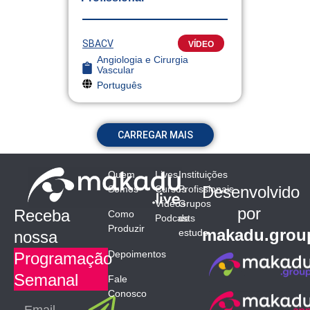
SBACV
VÍDEO
Angiologia e Cirurgia
Vascular
Português
CARREGAR MAIS
Quem
Lives
Instituições
Desenvolvido
Somos
Cursos
Profissionais
Vídeos
Grupos
por
Receba
Como
Podcasts
de
Produzir
makadu.grou
estudo
nossa
Depoimentos
Programação
Semanal
Fale
Conosco
Submit
Email