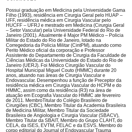
Possui graduação em Medicina pela Universidade Gama
Filho (1993), residência em Cirurgia Geral pelo HUAP –
UFF, residência médica em Cirurgia Vascular pelo
HUCFF – UFRJ e mestrado em Medicina (Cirurgia Geral
– Setor Vascular) pela Universidade Federal do Rio de
Janeiro (2001). Atualmente é Major PM Médico – Policia
Militar do Estado do Rio de Janeiro, lotado na
Corregedoria da Policia Militar (CintPM), atuando como
Perito Médico oficial da corporação e Professor
Assistente do Departamento de Cirurgia da Faculdade de
Ciências Médicas da Universidade do Estado do Rio de
Janeiro (UERJ). Foi Médico Cirurgião Vascular do
Hospital Municipal Miguel Couto (HMMC) durante 20
anos, atuando nas áreas de Cirurgia Vascular e
Endovascular. Desempenhou a função de Preceptor da
residência médica em Cirurgia Vascular do HCPM e do
HMMC, assim como da residência (R3) na área de
atuação em Ecografia Vascular do HMMC ate fevereiro
de 2011. MembroTitular do Colégio Brasileiro de
Cirurgiões (CBC), Membro Titular da Academia Brasileira
de Medicina Militar, Membro Titular da Sociedade
Brasileira de Angiologia e Cirurgia Vascular (SBACV),
Membro Titular da SBAIT, Membro do Grupo CLAHT, do
CELA, da ISES, EVTM, FELAC e da ESVS. Membro do
corpo editorial do Journal of Endovascular Trauma