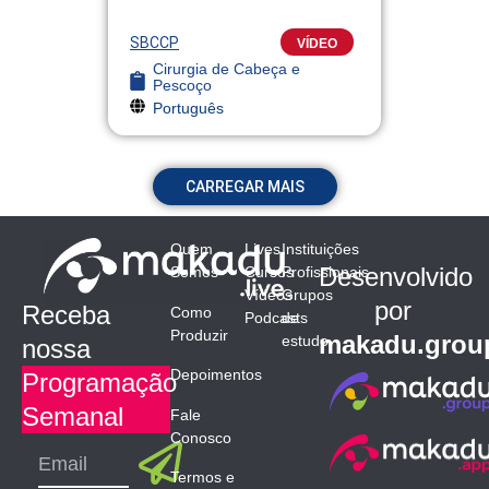
SBCCP
VÍDEO
Cirurgia de Cabeça e
Pescoço
Português
CARREGAR MAIS
Quem
Lives
Instituições
Desenvolvido
Somos
Cursos
Profissionais
Vídeos
Grupos
por
Receba
Como
Podcasts
de
Produzir
makadu.grou
estudo
nossa
Depoimentos
Programação
Semanal
Fale
Conosco
Submit
Email
Termos e